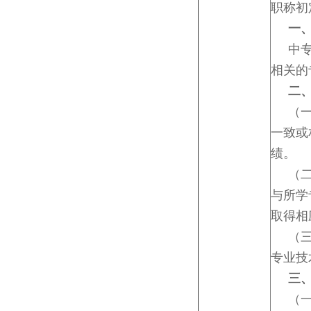
职称初
一
中专、
相关的
二
（一）
一致或
绩。
（二）
与所学
取得相
（三）
专业技
三
（一）