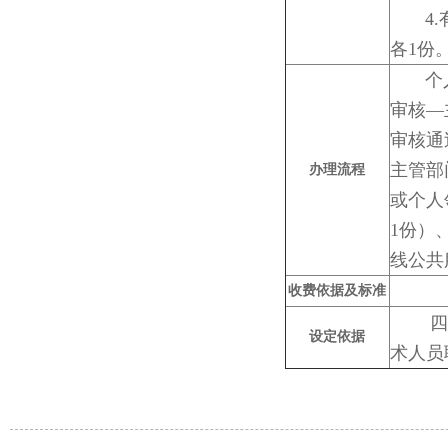
4.有
各1份
个人通
审核—
审核通
主管部
办理流程
或个人
1份）
线公共
收费依据及标准
四
设定依据
术人员