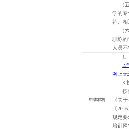
（五）
学的专
符、相
（六）
职称的
人员不
1.
2.
网上无
3.按
按照《
《关于
申请材料
〔20
规定要
培训网