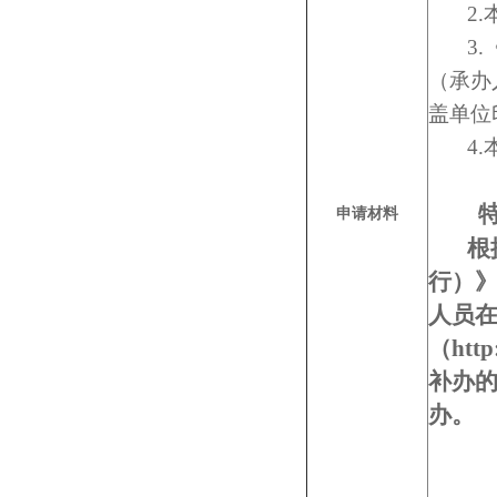
2.本
3.《
（承办
盖单位
4.本
申请材料
根据
行）
人员
（http
补办
办。