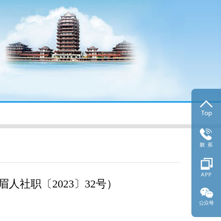
扫码
40
scrsr
社职〔2023〕32号）