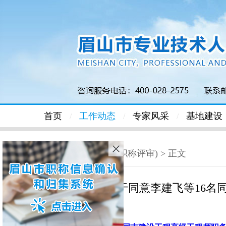
首页
工作动态
专家风采
基地建设
/
/
/
首页
>
本市级(职称评审)
> 正文
关于同意李建飞等16名