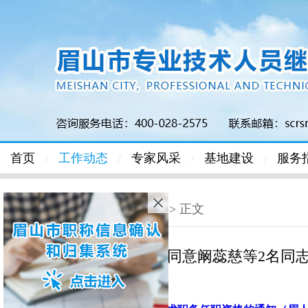
首页
工作动态
专家风采
基地建设
服务
/
/
/
/
首页
>
本市级(职称评审)
> 正文
关于同意阚蕊慈等2名同志