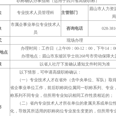
职称确认办事指南（适用于四川省高级职称）
眉山市人力资
位
专业技术人员管理科
主管部门
局
市属企事业单位专业技术人
象
咨询电话
028-381
员
式
现场办理
办理时间：工作日（上午09：00-12：00，下午14：00-
地点
办理地点：眉山市东坡区学士街268号市劳动保障大厦
限
以省人社厅下发确认通知文件时间为准
以下情形，可申请高级职称确认：
（一）专业技术人才在省外（含中央单位、军队）取得
省企事业单位工作，前后职称岗位属同一职称系列、专业
称系列不同专业，但所用专业知识相同工作性质相近的；
（二）省内专业技术人才所在单位的隶属关系或单位性
形
化，导致其所适用的职称岗位专业发生变更的，但所用专