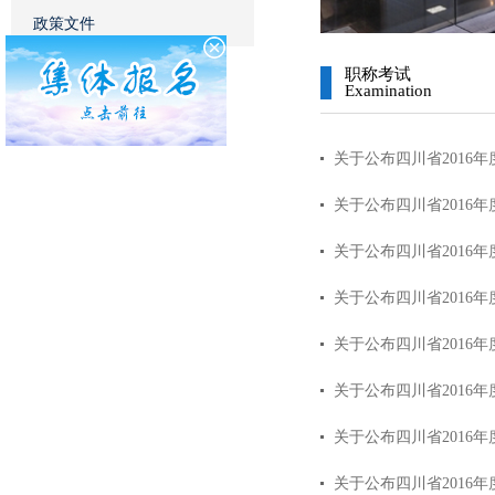
政策文件
职称考试
Examination
关于公布四川省2016
关于公布四川省2016
关于公布四川省2016
关于公布四川省2016
关于公布四川省2016
关于公布四川省2016
关于公布四川省2016
关于公布四川省2016