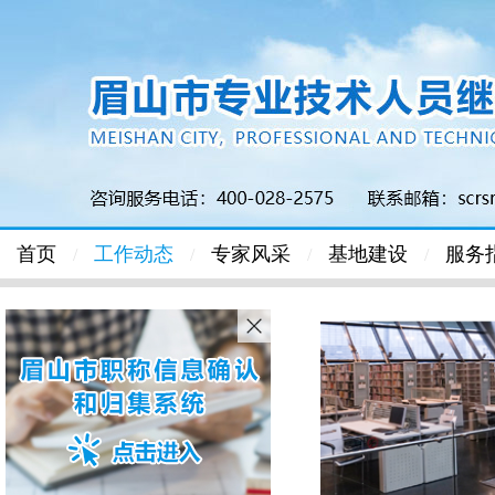
首页
工作动态
专家风采
基地建设
服务
/
/
/
/
新闻中心
通知公告
职称考试
职称评审